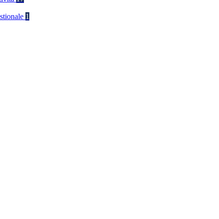
stionale
1