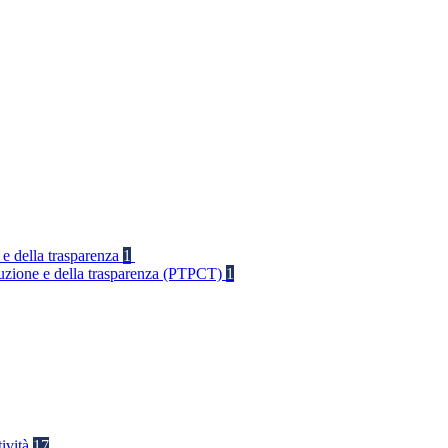
 e della trasparenza
1
rruzione e della trasparenza (PTPCT)
1
tività
17