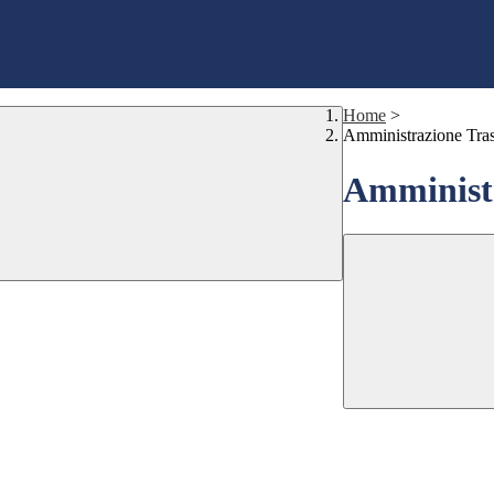
Home
>
Amministrazione Tra
Amministr