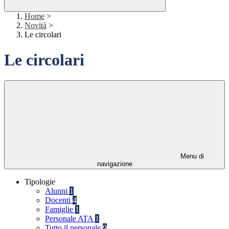
Home
>
Novità
>
Le circolari
Le circolari
Menu di
navigazione
Tipologie
Alunni
1
Docenti
4
Famiglie
1
Personale ATA
1
Tutto il personale
9