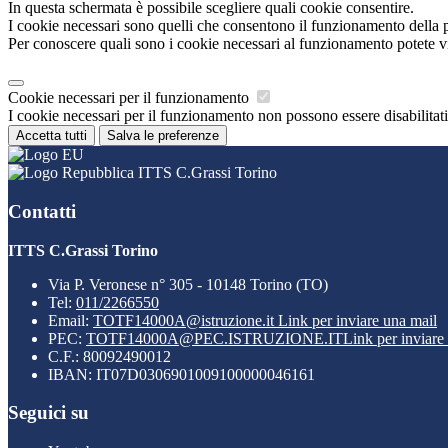
In questa schermata è possibile scegliere quali cookie consentire.
I cookie necessari sono quelli che consentono il funzionamento della pi
Per conoscere quali sono i cookie necessari al funzionamento potete v
Cookie necessari per il funzionamento
I cookie necessari per il funzionamento non possono essere disabilitati.
Accetta tutti
Salva le preferenze
ITTS C.Grassi Torino
Contatti
ITTS C.Grassi Torino
Via P. Veronese n° 305 - 10148 Torino (TO)
Tel:
011/2266550
Email:
TOTF14000A@istruzione.it
Link per inviare una mail
PEC:
TOTF14000A@PEC.ISTRUZIONE.IT
Link per inviare
C.F.: 80092490012
IBAN: IT07D0306901009100000046161
Seguici su