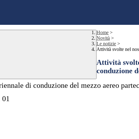
Home
>
Novità
>
Le notizie
>
Attività svolte nel n
Attività svol
conduzione d
adriennale di conduzione del mezzo aereo parte