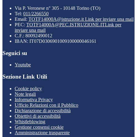
Via P. Veronese n° 305 - 10148 Torino (TO)
Tel:
011/2266550
Email:
TOTF14000A@istruzione.it
Link per inviare una mail
PEC:
TOTF14000A@PEC.ISTRUZIONE.IT
Link per
inviare una mail
C.F.: 80092490012
IBAN: IT07D0306901009100000046161
Seguici su
Youtube
Sezione Link Utili
Cookie policy
Note legali
Informativa Privacy
Ufficio Relazioni con il Pubblico
Dichiarazione di accessibilità
Obiettivi di accessibilità
Whistleblowing
Gestione consensi cookie
Amministrazione trasparente