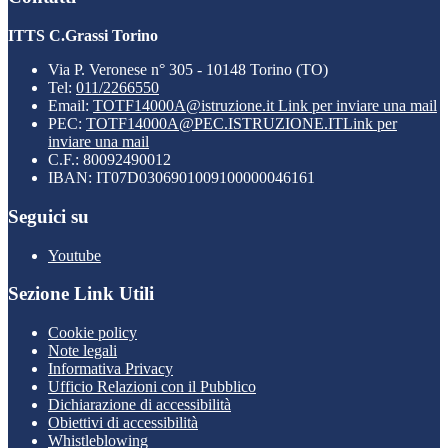
ITTS C.Grassi Torino
Via P. Veronese n° 305 - 10148 Torino (TO)
Tel:
011/2266550
Email:
TOTF14000A@istruzione.it
Link per inviare una mail
PEC:
TOTF14000A@PEC.ISTRUZIONE.IT
Link per
inviare una mail
C.F.: 80092490012
IBAN: IT07D0306901009100000046161
Seguici su
Youtube
Sezione Link Utili
Cookie policy
Note legali
Informativa Privacy
Ufficio Relazioni con il Pubblico
Dichiarazione di accessibilità
Obiettivi di accessibilità
Whistleblowing