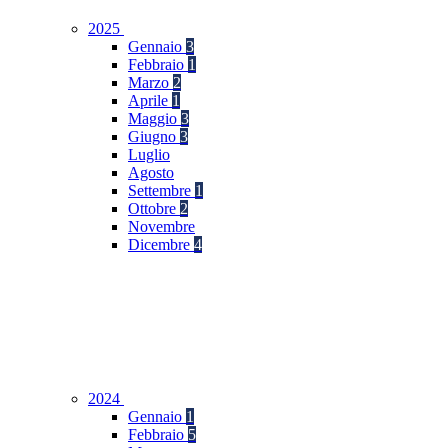
2025
Gennaio
3
Febbraio
1
Marzo
2
Aprile
1
Maggio
3
Giugno
3
Luglio
Agosto
Settembre
1
Ottobre
2
Novembre
Dicembre
4
2024
Gennaio
1
Febbraio
5