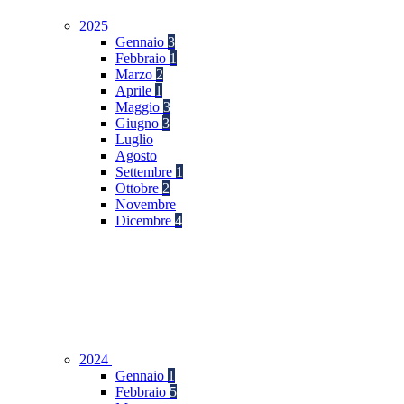
2025
Gennaio
3
Febbraio
1
Marzo
2
Aprile
1
Maggio
3
Giugno
3
Luglio
Agosto
Settembre
1
Ottobre
2
Novembre
Dicembre
4
2024
Gennaio
1
Febbraio
5