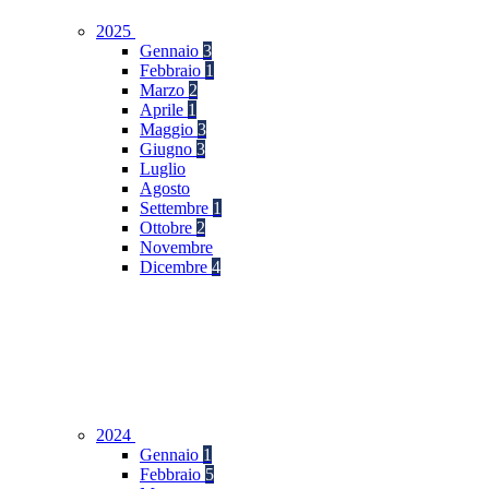
2025
Gennaio
3
Febbraio
1
Marzo
2
Aprile
1
Maggio
3
Giugno
3
Luglio
Agosto
Settembre
1
Ottobre
2
Novembre
Dicembre
4
2024
Gennaio
1
Febbraio
5