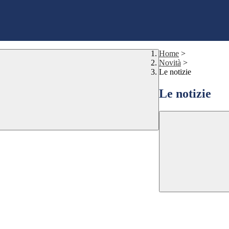
Home
>
Novità
>
Le notizie
Le notizie