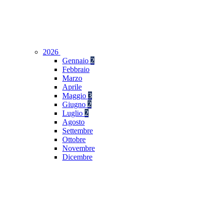
2026
Gennaio
2
Febbraio
Marzo
Aprile
Maggio
3
Giugno
2
Luglio
2
Agosto
Settembre
Ottobre
Novembre
Dicembre