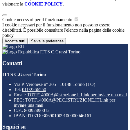
visionare la
COOKIE POLICY
.
Cookie necessari per il funzionamento
I cookie necessari per il funzionamento non possono essere
disabilitati. È possibile consultare l'elenco nella pagina della cookie
policy.
Accetta tutti
Salva le preferenze
ITTS C.Grassi Torino
Contatti
ITTS C.Grassi Torino
Via P. Veronese n° 305 - 10148 Torino (TO)
Tel:
011/2266550
Email:
TOTF14000A@istruzione.it
Link per inviare una mail
PEC:
TOTF14000A@PEC.ISTRUZIONE.IT
Link per
inviare una mail
C.F.: 80092490012
IBAN: IT07D0306901009100000046161
Seguici su