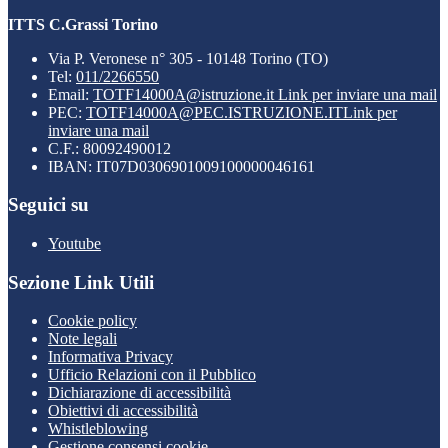
ITTS C.Grassi Torino
Via P. Veronese n° 305 - 10148 Torino (TO)
Tel:
011/2266550
Email:
TOTF14000A@istruzione.it
Link per inviare una mail
PEC:
TOTF14000A@PEC.ISTRUZIONE.IT
Link per
inviare una mail
C.F.: 80092490012
IBAN: IT07D0306901009100000046161
Seguici su
Youtube
Sezione Link Utili
Cookie policy
Note legali
Informativa Privacy
Ufficio Relazioni con il Pubblico
Dichiarazione di accessibilità
Obiettivi di accessibilità
Whistleblowing
Gestione consensi cookie