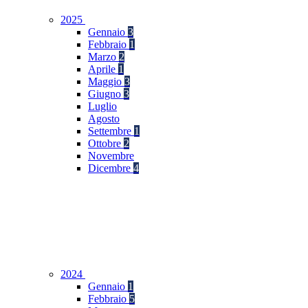
2025
Gennaio
3
Febbraio
1
Marzo
2
Aprile
1
Maggio
3
Giugno
3
Luglio
Agosto
Settembre
1
Ottobre
2
Novembre
Dicembre
4
2024
Gennaio
1
Febbraio
5