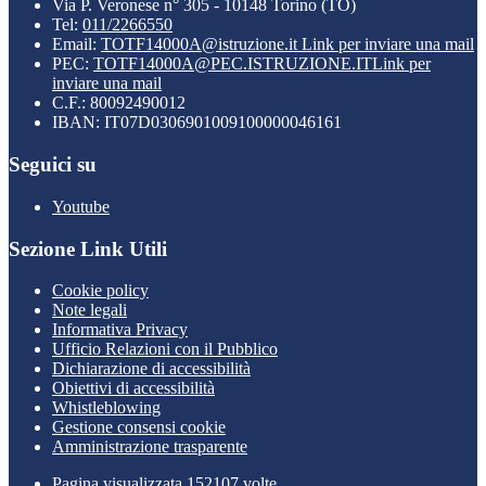
Via P. Veronese n° 305 - 10148 Torino (TO)
Tel:
011/2266550
Email:
TOTF14000A@istruzione.it
Link per inviare una mail
PEC:
TOTF14000A@PEC.ISTRUZIONE.IT
Link per
inviare una mail
C.F.: 80092490012
IBAN: IT07D0306901009100000046161
Seguici su
Youtube
Sezione Link Utili
Cookie policy
Note legali
Informativa Privacy
Ufficio Relazioni con il Pubblico
Dichiarazione di accessibilità
Obiettivi di accessibilità
Whistleblowing
Gestione consensi cookie
Amministrazione trasparente
Pagina visualizzata
152107
volte