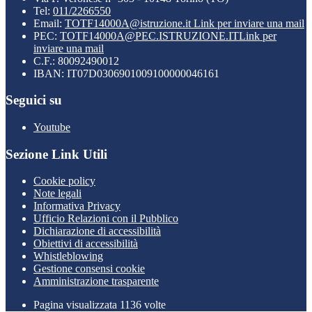
Tel:
011/2266550
Email:
TOTF14000A@istruzione.it
Link per inviare una mail
PEC:
TOTF14000A@PEC.ISTRUZIONE.IT
Link per
inviare una mail
C.F.: 80092490012
IBAN: IT07D0306901009100000046161
Seguici su
Youtube
Sezione Link Utili
Cookie policy
Note legali
Informativa Privacy
Ufficio Relazioni con il Pubblico
Dichiarazione di accessibilità
Obiettivi di accessibilità
Whistleblowing
Gestione consensi cookie
Amministrazione trasparente
Pagina visualizzata
1136
volte