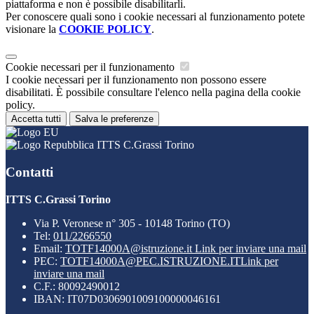
piattaforma e non è possibile disabilitarli.
Per conoscere quali sono i cookie necessari al funzionamento potete
visionare la
COOKIE POLICY
.
Cookie necessari per il funzionamento
I cookie necessari per il funzionamento non possono essere
disabilitati. È possibile consultare l'elenco nella pagina della cookie
policy.
Accetta tutti
Salva le preferenze
ITTS C.Grassi Torino
Contatti
ITTS C.Grassi Torino
Via P. Veronese n° 305 - 10148 Torino (TO)
Tel:
011/2266550
Email:
TOTF14000A@istruzione.it
Link per inviare una mail
PEC:
TOTF14000A@PEC.ISTRUZIONE.IT
Link per
inviare una mail
C.F.: 80092490012
IBAN: IT07D0306901009100000046161