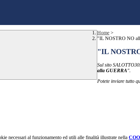
Home
>
"IL NOSTRO NO a
"IL NOSTRO
Sul sito SALOTTO305 p
alla GUERRA
".
Potete inviare tutto 
kie necessari al funzionamento ed utili alle finalità illustrate nella
COO