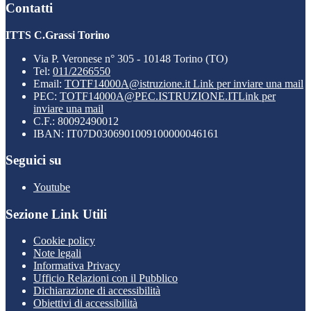
Contatti
ITTS C.Grassi Torino
Via P. Veronese n° 305 - 10148 Torino (TO)
Tel:
011/2266550
Email:
TOTF14000A@istruzione.it
Link per inviare una mail
PEC:
TOTF14000A@PEC.ISTRUZIONE.IT
Link per
inviare una mail
C.F.: 80092490012
IBAN: IT07D0306901009100000046161
Seguici su
Youtube
Sezione Link Utili
Cookie policy
Note legali
Informativa Privacy
Ufficio Relazioni con il Pubblico
Dichiarazione di accessibilità
Obiettivi di accessibilità