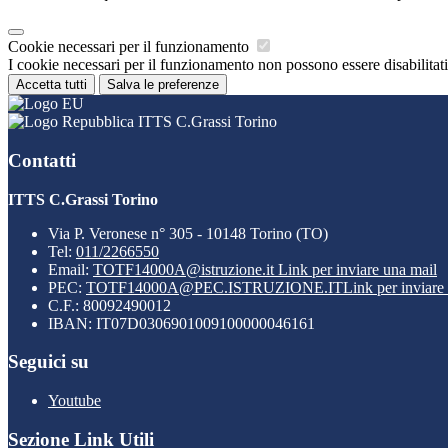
Cookie necessari per il funzionamento
I cookie necessari per il funzionamento non possono essere disabilitati.
Accetta tutti
Salva le preferenze
ITTS C.Grassi Torino
Contatti
ITTS C.Grassi Torino
Via P. Veronese n° 305 - 10148 Torino (TO)
Tel:
011/2266550
Email:
TOTF14000A@istruzione.it
Link per inviare una mail
PEC:
TOTF14000A@PEC.ISTRUZIONE.IT
Link per inviare
C.F.: 80092490012
IBAN: IT07D0306901009100000046161
Seguici su
Youtube
Sezione Link Utili