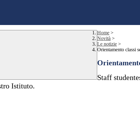
Home
>
Novità
>
Le notizie
>
Orientamento classi s
Orientamento
Staff student
ro Istituto.