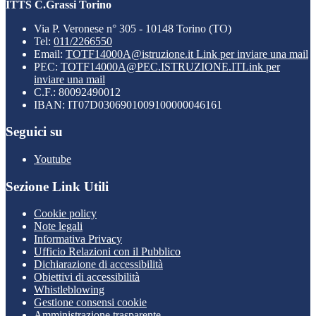
ITTS C.Grassi Torino
Via P. Veronese n° 305 - 10148 Torino (TO)
Tel:
011/2266550
Email:
TOTF14000A@istruzione.it
Link per inviare una mail
PEC:
TOTF14000A@PEC.ISTRUZIONE.IT
Link per
inviare una mail
C.F.: 80092490012
IBAN: IT07D0306901009100000046161
Seguici su
Youtube
Sezione Link Utili
Cookie policy
Note legali
Informativa Privacy
Ufficio Relazioni con il Pubblico
Dichiarazione di accessibilità
Obiettivi di accessibilità
Whistleblowing
Gestione consensi cookie
Amministrazione trasparente