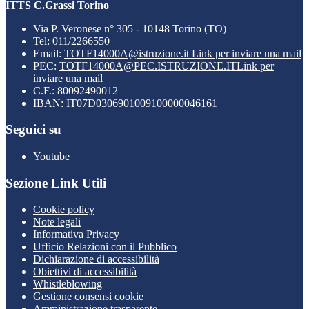
ITTS C.Grassi Torino
Via P. Veronese n° 305 - 10148 Torino (TO)
Tel:
011/2266550
Email:
TOTF14000A@istruzione.it
Link per inviare una mail
PEC:
TOTF14000A@PEC.ISTRUZIONE.IT
Link per
inviare una mail
C.F.: 80092490012
IBAN: IT07D0306901009100000046161
Seguici su
Youtube
Sezione Link Utili
Cookie policy
Note legali
Informativa Privacy
Ufficio Relazioni con il Pubblico
Dichiarazione di accessibilità
Obiettivi di accessibilità
Whistleblowing
Gestione consensi cookie
Amministrazione trasparente