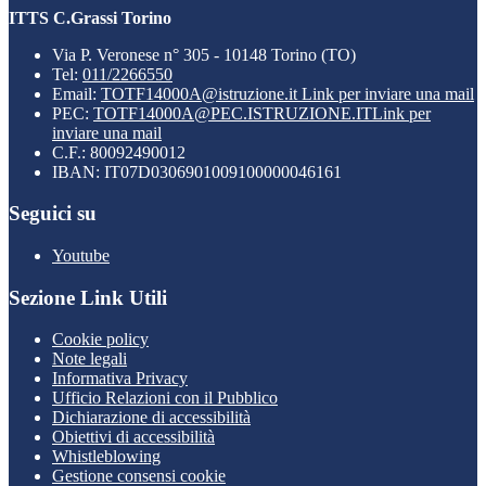
ITTS C.Grassi Torino
Via P. Veronese n° 305 - 10148 Torino (TO)
Tel:
011/2266550
Email:
TOTF14000A@istruzione.it
Link per inviare una mail
PEC:
TOTF14000A@PEC.ISTRUZIONE.IT
Link per
inviare una mail
C.F.: 80092490012
IBAN: IT07D0306901009100000046161
Seguici su
Youtube
Sezione Link Utili
Cookie policy
Note legali
Informativa Privacy
Ufficio Relazioni con il Pubblico
Dichiarazione di accessibilità
Obiettivi di accessibilità
Whistleblowing
Gestione consensi cookie