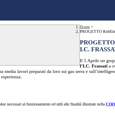
Home
>
PROGETTO RobEti
PROGETTO 
I.C. FRASSA
Il 5 Aprile un grup
l’I.C. Frassati
a sv
 media lavori preparati da loro sui gas serra e sull’intelligenz
 esperienza.
kie necessari al funzionamento ed utili alle finalità illustrate nella
COO