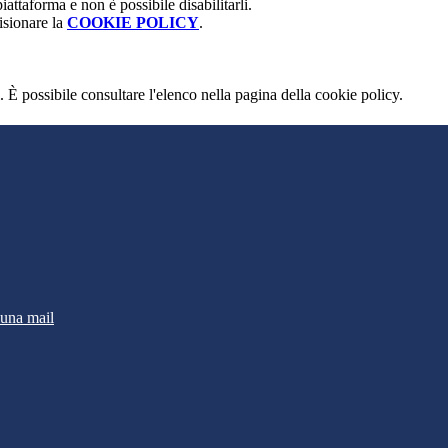
attaforma e non è possibile disabilitarli.
isionare la
COOKIE POLICY
.
 È possibile consultare l'elenco nella pagina della cookie policy.
 una mail