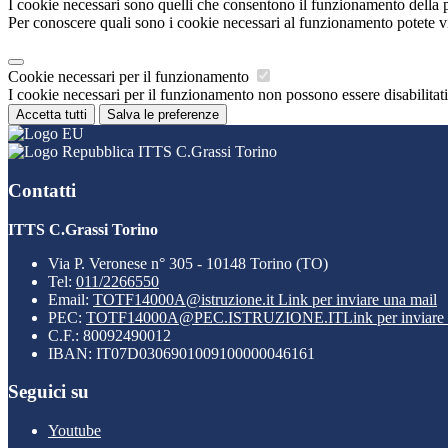
I cookie necessari sono quelli che consentono il funzionamento della pi
Per conoscere quali sono i cookie necessari al funzionamento potete v
Cookie necessari per il funzionamento
I cookie necessari per il funzionamento non possono essere disabilitati.
Accetta tutti
Salva le preferenze
ITTS C.Grassi Torino
Contatti
ITTS C.Grassi Torino
Via P. Veronese n° 305 - 10148 Torino (TO)
Tel:
011/2266550
Email:
TOTF14000A@istruzione.it
Link per inviare una mail
PEC:
TOTF14000A@PEC.ISTRUZIONE.IT
Link per inviare
C.F.: 80092490012
IBAN: IT07D0306901009100000046161
Seguici su
Youtube