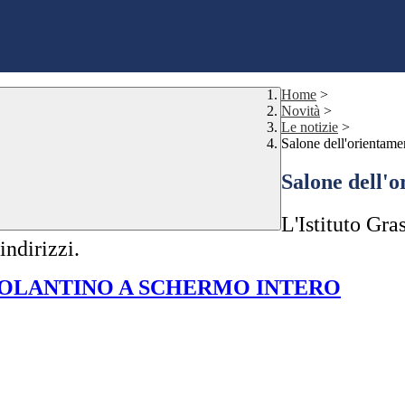
Home
>
Novità
>
Le notizie
>
Salone dell'orientame
Salone dell'o
L'Istituto Gra
indirizzi.
 VOLANTINO A SCHERMO INTERO