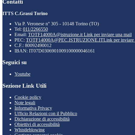
Contatti
ITTS C.Grassi Torino
Via P. Veronese n° 305 - 10148 Torino (TO)
Tel:
011/2266550
Email:
TOTF14000A@istruzione.it
Link per inviare una mail
PEC:
TOTF14000A@PEC.ISTRUZIONE.IT
Link per inviare
C.F.: 80092490012
IBAN: IT07D0306901009100000046161
Seguici su
Youtube
Sezione Link Utili
Cookie policy
Note legali
Informativa Privacy
Ufficio Relazioni con il Pubblico
Dichiarazione di accessibilità
Obiettivi di accessibilità
Whistleblowing