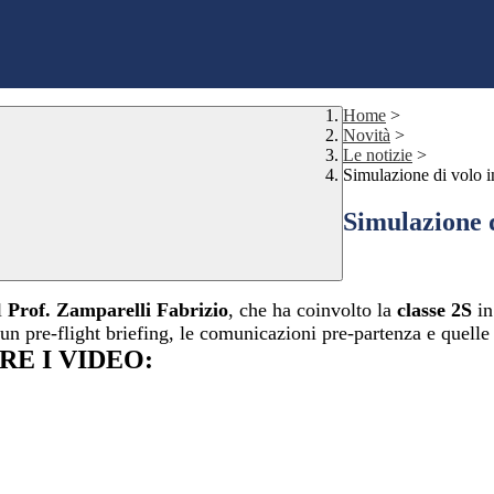
Home
>
Novità
>
Le notizie
>
Simulazione di volo i
Simulazione d
l
Prof. Zamparelli Fabrizio
, che ha coinvolto la
classe 2S
in
- un pre-flight briefing, le comunicazioni pre-partenza e quelle
RE I VIDEO: