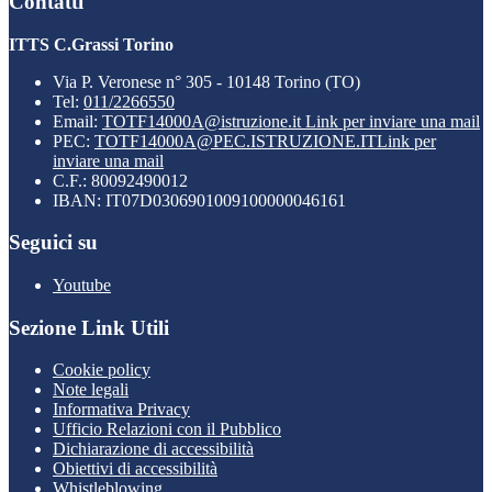
Contatti
ITTS C.Grassi Torino
Via P. Veronese n° 305 - 10148 Torino (TO)
Tel:
011/2266550
Email:
TOTF14000A@istruzione.it
Link per inviare una mail
PEC:
TOTF14000A@PEC.ISTRUZIONE.IT
Link per
inviare una mail
C.F.: 80092490012
IBAN: IT07D0306901009100000046161
Seguici su
Youtube
Sezione Link Utili
Cookie policy
Note legali
Informativa Privacy
Ufficio Relazioni con il Pubblico
Dichiarazione di accessibilità
Obiettivi di accessibilità
Whistleblowing