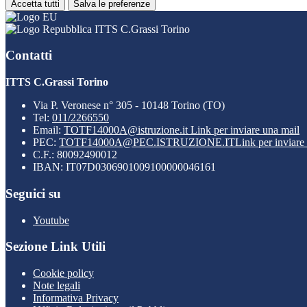
Accetta tutti
Salva le preferenze
ITTS C.Grassi Torino
Contatti
ITTS C.Grassi Torino
Via P. Veronese n° 305 - 10148 Torino (TO)
Tel:
011/2266550
Email:
TOTF14000A@istruzione.it
Link per inviare una mail
PEC:
TOTF14000A@PEC.ISTRUZIONE.IT
Link per inviare
C.F.: 80092490012
IBAN: IT07D0306901009100000046161
Seguici su
Youtube
Sezione Link Utili
Cookie policy
Note legali
Informativa Privacy