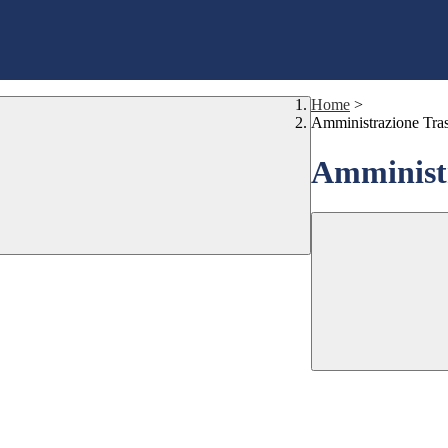
Home
>
Amministrazione Tra
Amministr