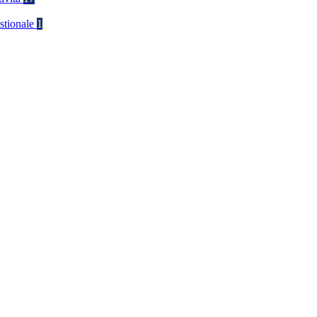
stionale
1