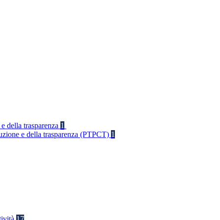
 e della trasparenza
1
rruzione e della trasparenza (PTPCT)
1
tività
17