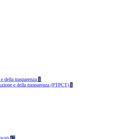
 e della trasparenza
1
rruzione e della trasparenza (PTPCT)
1
tività
17