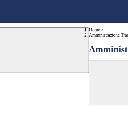
Home
>
Amministrazione Tra
Amministr