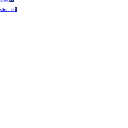
stionale
1