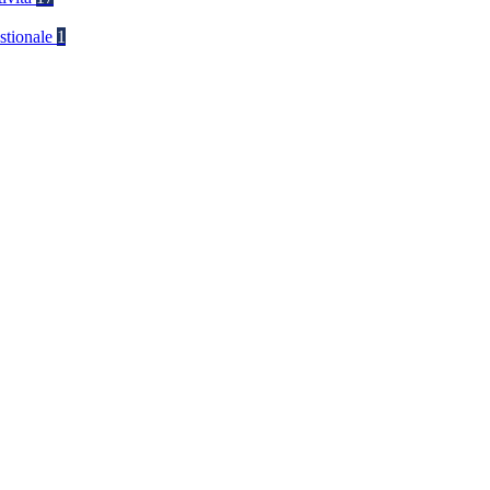
stionale
1