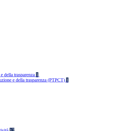
 e della trasparenza
1
rruzione e della trasparenza (PTPCT)
1
tività
17