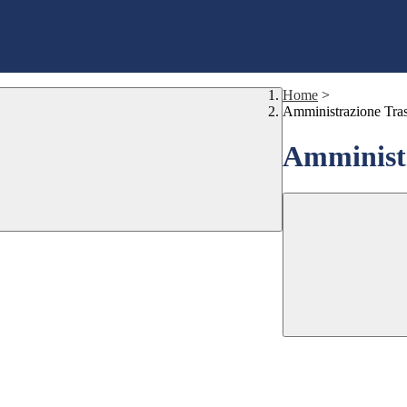
Home
>
Amministrazione Tra
Amministr