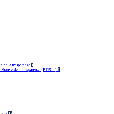
 e della trasparenza
1
rruzione e della trasparenza (PTPCT)
1
tività
17