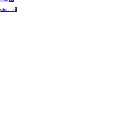
stionale
1