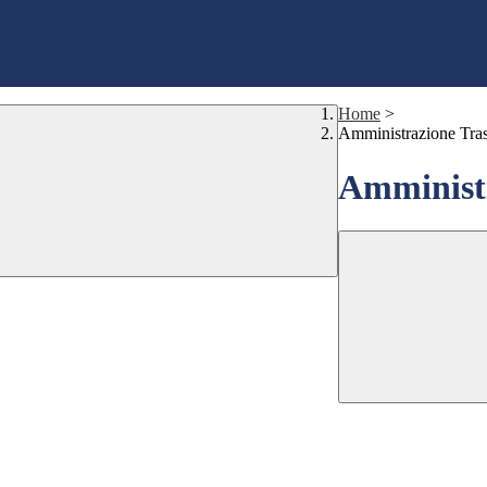
Home
>
Amministrazione Tra
Amministr