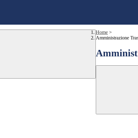
Home
>
Amministrazione Tra
Amministr