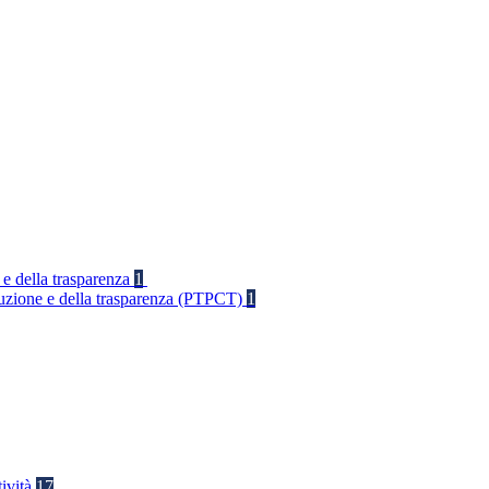
 e della trasparenza
1
rruzione e della trasparenza (PTPCT)
1
tività
17