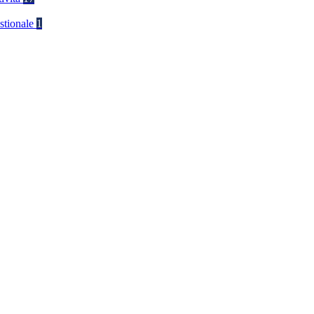
stionale
1