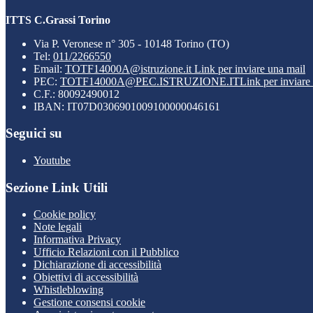
ITTS C.Grassi Torino
Via P. Veronese n° 305 - 10148 Torino (TO)
Tel:
011/2266550
Email:
TOTF14000A@istruzione.it
Link per inviare una mail
PEC:
TOTF14000A@PEC.ISTRUZIONE.IT
Link per inviare
C.F.: 80092490012
IBAN: IT07D0306901009100000046161
Seguici su
Youtube
Sezione Link Utili
Cookie policy
Note legali
Informativa Privacy
Ufficio Relazioni con il Pubblico
Dichiarazione di accessibilità
Obiettivi di accessibilità
Whistleblowing
Gestione consensi cookie