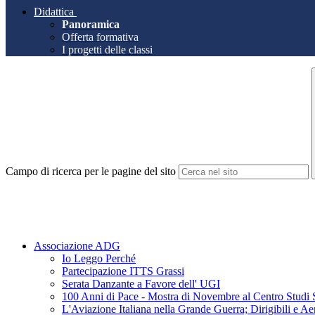
Didattica
Panoramica
Offerta formativa
I progetti delle classi
Campo di ricerca per le pagine del sito
Associazione ADG
Io Leggo Perché
Partecipazione ITTS Grassi
Serata Danzante a Favore dell' UGI
100 Anni di Pace - Mostra di Novembre al Centro Studi 
L'Aviazione Italiana nella Grande Guerra; Dirigibili e Ae