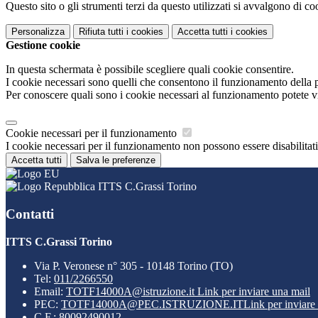
Questo sito o gli strumenti terzi da questo utilizzati si avvalgono di coo
Personalizza
Rifiuta tutti
i cookies
Accetta tutti
i cookies
Gestione cookie
In questa schermata è possibile scegliere quali cookie consentire.
I cookie necessari sono quelli che consentono il funzionamento della pi
Per conoscere quali sono i cookie necessari al funzionamento potete v
Cookie necessari per il funzionamento
I cookie necessari per il funzionamento non possono essere disabilitati.
Accetta tutti
Salva le preferenze
ITTS C.Grassi Torino
Contatti
ITTS C.Grassi Torino
Via P. Veronese n° 305 - 10148 Torino (TO)
Tel:
011/2266550
Email:
TOTF14000A@istruzione.it
Link per inviare una mail
PEC:
TOTF14000A@PEC.ISTRUZIONE.IT
Link per inviare
C.F.: 80092490012