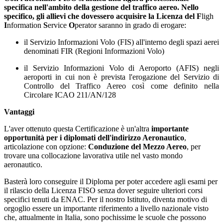
specifica nell'ambito della gestione del traffico aereo. Nello
specifico, gli allievi che dovessero acquisire la Licenza del F
ligh
I
nformation
S
ervice
O
perator saranno in grado di erogare:
il Servizio Informazioni Volo (FIS) all'interno degli spazi aerei
denominati FIR (Regioni Informazioni Volo)
il Servizio Informazioni Volo di Aeroporto (AFIS) negli
aeroporti in cui non è prevista l'erogazione del Servizio di
Controllo del Traffico Aereo così come definito nella
Circolare ICAO 211/AN/128
Vantaggi
L'aver ottenuto questa Certificazione è un'altra
importante
opportunità per i diplomati dell'indirizzo Aeronautico
,
articolazione con opzione:
Conduzione del Mezzo Aereo
, per
trovare una collocazione lavorativa utile nel vasto mondo
aeronautico.
Basterà loro conseguire il Diploma per poter accedere agli esami per
il rilascio della Licenza FISO senza dover seguire ulteriori corsi
specifici tenuti da ENAC. Per il nostro Istituto, diventa motivo di
orgoglio essere un importante riferimento a livello nazionale visto
che, attualmente in Italia, sono pochissime le scuole che possono