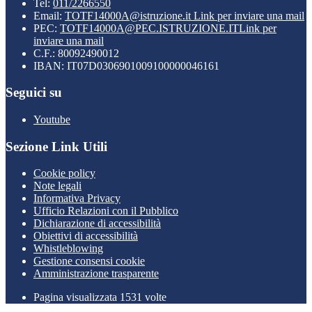
Tel:
011/2266550
Email:
TOTF14000A@istruzione.it
Link per inviare una mail
PEC:
TOTF14000A@PEC.ISTRUZIONE.IT
Link per
inviare una mail
C.F.: 80092490012
IBAN: IT07D0306901009100000046161
Seguici su
Youtube
Sezione Link Utili
Cookie policy
Note legali
Informativa Privacy
Ufficio Relazioni con il Pubblico
Dichiarazione di accessibilità
Obiettivi di accessibilità
Whistleblowing
Gestione consensi cookie
Amministrazione trasparente
Pagina visualizzata
1531
volte