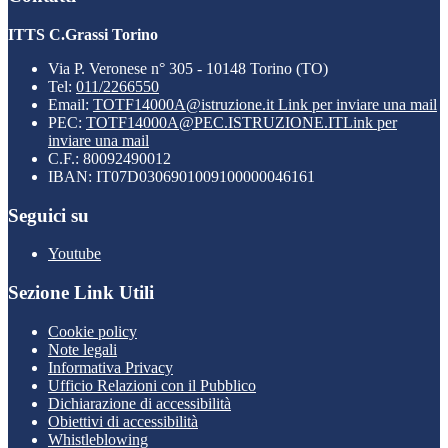
ITTS C.Grassi Torino
Via P. Veronese n° 305 - 10148 Torino (TO)
Tel:
011/2266550
Email:
TOTF14000A@istruzione.it
Link per inviare una mail
PEC:
TOTF14000A@PEC.ISTRUZIONE.IT
Link per
inviare una mail
C.F.: 80092490012
IBAN: IT07D0306901009100000046161
Seguici su
Youtube
Sezione Link Utili
Cookie policy
Note legali
Informativa Privacy
Ufficio Relazioni con il Pubblico
Dichiarazione di accessibilità
Obiettivi di accessibilità
Whistleblowing