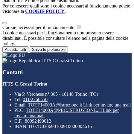
piattaforma e non è possibile disabilitarli.
Per conoscere quali sono i cookie necessari al funzionamento potete
visionare la
COOKIE POLICY
.
Cookie necessari per il funzionamento
I cookie necessari per il funzionamento non possono essere
disabilitati. È possibile consultare l'elenco nella pagina della cookie
policy.
Accetta tutti
Salva le preferenze
ITTS C.Grassi Torino
Contatti
ITTS C.Grassi Torino
Via P. Veronese n° 305 - 10148 Torino (TO)
Tel:
011/2266550
Email:
TOTF14000A@istruzione.it
Link per inviare una mail
PEC:
TOTF14000A@PEC.ISTRUZIONE.IT
Link per
inviare una mail
C.F.: 80092490012
IBAN: IT07D0306901009100000046161