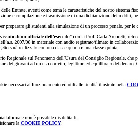
delle Entrate, aventi come tema le caratteristiche del nostro sistema fisc
azione e compilazione e trasmissione di una dichiarazione dei redditi, per
r preparare gli studenti alla simulazione di un processo penale, per le c
vissuto di un ufficiale dell’esercito
” con la Prof. Carla Amoretti, refer
l’a.s. 2007/08 in materiale con audio registrato/filmato in collaboraz
getto sarà realizzato con una classe quarta e una classe quinta;
o Regionale sul Fenomeno dell’Usura del Consiglio Regionale, che preved
ne dei giovani ad un uso corretto, legittimo ed equilibrato del denaro. 
kie necessari al funzionamento ed utili alle finalità illustrate nella
COO
attaforma e non è possibile disabilitarli.
isionare la
COOKIE POLICY
.