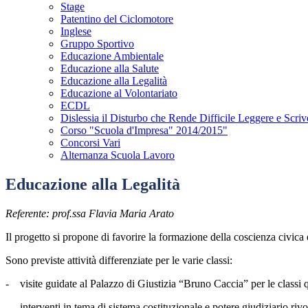
Stage
Patentino del Ciclomotore
Inglese
Gruppo Sportivo
Educazione Ambientale
Educazione alla Salute
Educazione alla Legalità
Educazione al Volontariato
ECDL
Dislessia il Disturbo che Rende Difficile Leggere e Scriv
Corso "Scuola d'Impresa" 2014/2015"
Concorsi Vari
Alternanza Scuola Lavoro
Educazione alla Legalità
Referente: prof.ssa Flavia Maria Arato
Il progetto si propone di favorire la formazione della coscienza civica 
Sono previste attività differenziate per le varie classi:
- visite guidate al Palazzo di Giustizia “Bruno Caccia” per le classi q
- interventi in tema di sistema costituzionale e potere giudiziario rivol