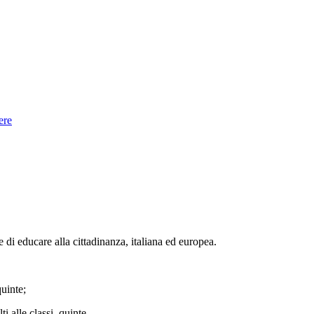
ere
e di educare alla cittadinanza, italiana ed europea.
uinte;
ti alle classi quinte,