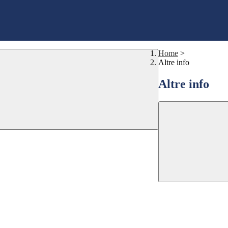
Home
>
Altre info
Altre info