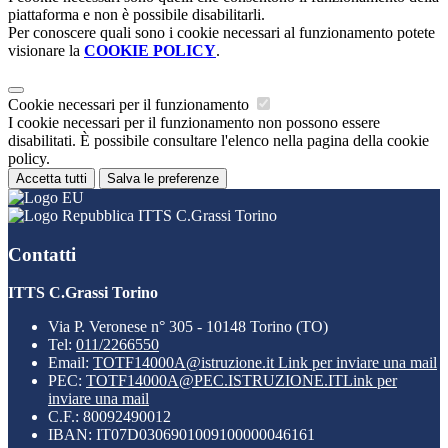
piattaforma e non è possibile disabilitarli.
Per conoscere quali sono i cookie necessari al funzionamento potete
visionare la
COOKIE POLICY
.
Cookie necessari per il funzionamento
I cookie necessari per il funzionamento non possono essere
disabilitati. È possibile consultare l'elenco nella pagina della cookie
policy.
Accetta tutti
Salva le preferenze
ITTS C.Grassi Torino
Contatti
ITTS C.Grassi Torino
Via P. Veronese n° 305 - 10148 Torino (TO)
Tel:
011/2266550
Email:
TOTF14000A@istruzione.it
Link per inviare una mail
PEC:
TOTF14000A@PEC.ISTRUZIONE.IT
Link per
inviare una mail
C.F.: 80092490012
IBAN: IT07D0306901009100000046161