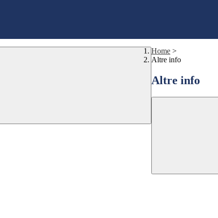
Home
>
Altre info
Altre info