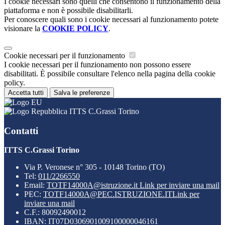
I cookie necessari sono quelli che consentono il funzionamento della
piattaforma e non è possibile disabilitarli.
Per conoscere quali sono i cookie necessari al funzionamento potete
visionare la
COOKIE POLICY
.
Cookie necessari per il funzionamento
I cookie necessari per il funzionamento non possono essere
disabilitati. È possibile consultare l'elenco nella pagina della cookie
policy.
Accetta tutti
Salva le preferenze
ITTS C.Grassi Torino
Contatti
ITTS C.Grassi Torino
Via P. Veronese n° 305 - 10148 Torino (TO)
Tel:
011/2266550
Email:
TOTF14000A@istruzione.it
Link per inviare una mail
PEC:
TOTF14000A@PEC.ISTRUZIONE.IT
Link per
inviare una mail
C.F.: 80092490012
IBAN: IT07D0306901009100000046161