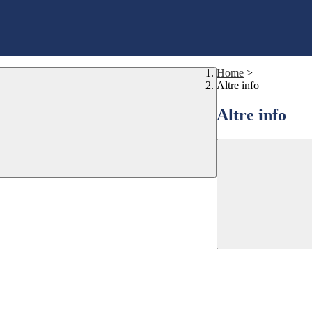
Home
>
Altre info
Altre info