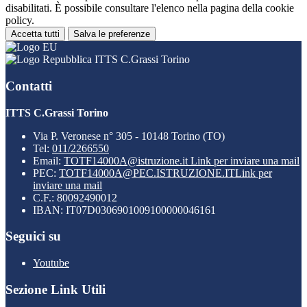
disabilitati. È possibile consultare l'elenco nella pagina della cookie
policy.
Accetta tutti
Salva le preferenze
ITTS C.Grassi Torino
Contatti
ITTS C.Grassi Torino
Via P. Veronese n° 305 - 10148 Torino (TO)
Tel:
011/2266550
Email:
TOTF14000A@istruzione.it
Link per inviare una mail
PEC:
TOTF14000A@PEC.ISTRUZIONE.IT
Link per
inviare una mail
C.F.: 80092490012
IBAN: IT07D0306901009100000046161
Seguici su
Youtube
Sezione Link Utili