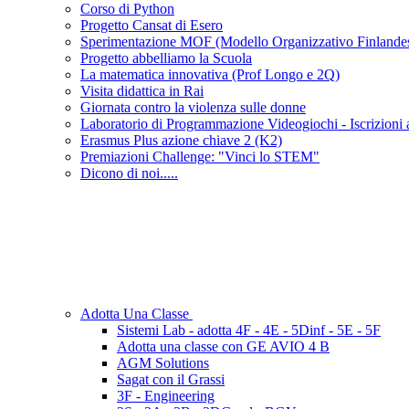
Corso di Python
Progetto Cansat di Esero
Sperimentazione MOF (Modello Organizzativo Finlande
Progetto abbelliamo la Scuola
La matematica innovativa (Prof Longo e 2Q)
Visita didattica in Rai
Giornata contro la violenza sulle donne
Laboratorio di Programmazione Videogiochi - Iscrizioni 
Erasmus Plus azione chiave 2 (K2)
Premiazioni Challenge: "Vinci lo STEM"
Dicono di noi.....
Adotta Una Classe
Sistemi Lab - adotta 4F - 4E - 5Dinf - 5E - 5F
Adotta una classe con GE AVIO 4 B
AGM Solutions
Sagat con il Grassi
3F - Engineering