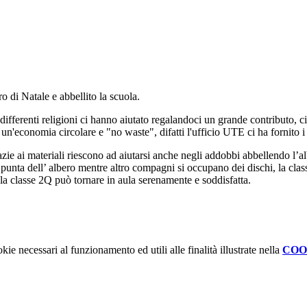
o di Natale e abbellito la scuola.
ifferenti religioni ci hanno aiutato regalandoci un grande contributo, ci
e un'economia circolare e "no waste", difatti l'ufficio UTE ci ha fornito i 
zie ai materiali riescono ad aiutarsi anche negli addobbi abbellendo l’albe
a punta dell’ albero mentre altro compagni si occupano dei dischi, la clas
e la classe 2Q può tornare in aula serenamente e soddisfatta.
kie necessari al funzionamento ed utili alle finalità illustrate nella
COO