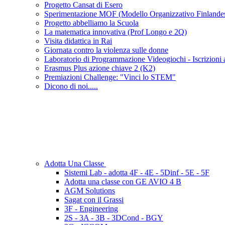
Progetto Cansat di Esero
Sperimentazione MOF (Modello Organizzativo Finlande
Progetto abbelliamo la Scuola
La matematica innovativa (Prof Longo e 2Q)
Visita didattica in Rai
Giornata contro la violenza sulle donne
Laboratorio di Programmazione Videogiochi - Iscrizioni 
Erasmus Plus azione chiave 2 (K2)
Premiazioni Challenge: "Vinci lo STEM"
Dicono di noi.....
Adotta Una Classe
Sistemi Lab - adotta 4F - 4E - 5Dinf - 5E - 5F
Adotta una classe con GE AVIO 4 B
AGM Solutions
Sagat con il Grassi
3F - Engineering
2S - 3A - 3B - 3DCond - BGY