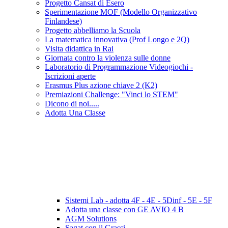
Progetto Cansat di Esero
Sperimentazione MOF (Modello Organizzativo
Finlandese)
Progetto abbelliamo la Scuola
La matematica innovativa (Prof Longo e 2Q)
Visita didattica in Rai
Giornata contro la violenza sulle donne
Laboratorio di Programmazione Videogiochi -
Iscrizioni aperte
Erasmus Plus azione chiave 2 (K2)
Premiazioni Challenge: "Vinci lo STEM"
Dicono di noi.....
Adotta Una Classe
Sistemi Lab - adotta 4F - 4E - 5Dinf - 5E - 5F
Adotta una classe con GE AVIO 4 B
AGM Solutions
Sagat con il Grassi