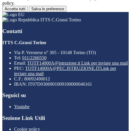
policy.
Accetta tutti
Salva le preferenze
ITTS C.Grassi Torino
Contatti
ITTS C.Grassi Torino
Via P. Veronese n° 305 - 10148 Torino (TO)
Tel:
011/2266550
Email:
TOTF14000A@istruzione.it
Link per inviare una mail
PEC:
TOTF14000A@PEC.ISTRUZIONE.IT
Link per
inviare una mail
C.F.: 80092490012
IBAN: IT07D0306901009100000046161
Seguici su
Youtube
Sezione Link Utili
Cookie policy