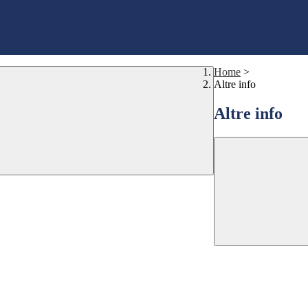
Home
>
Altre info
Altre info