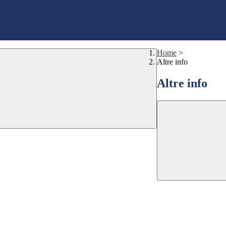
Home
>
Altre info
Altre info