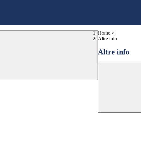
Home
>
Altre info
Altre info